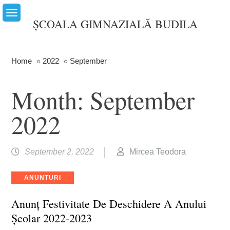
Skip
to
ȘCOALA GIMNAZIALĂ BUDILA
content
Home
2022
September
Month:
September
2022
September 2, 2022
Mircea Teodora
Categories
ANUNTURI
Anunț Festivitate De Deschidere A Anului
Școlar 2022-2023