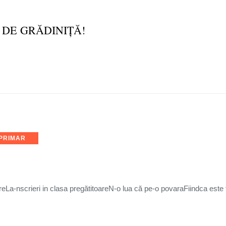
I DE GRĂDINIȚĂ!
 PRIMAR
reLa-nscrieri in clasa pregătitoareN-o lua că pe-o povaraFiindca est