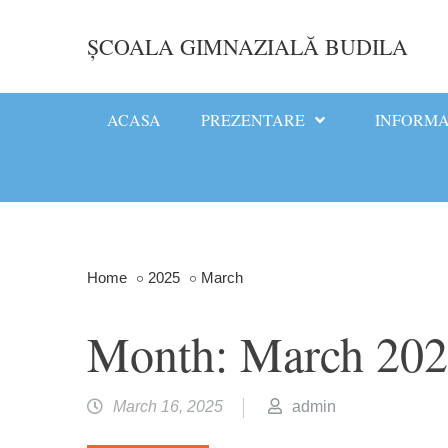
Skip
to
ȘCOALA GIMNAZIALĂ BUDILA
content
ACASA
PREZENTARE
INFORM
Home
2025
March
Month:
March 20
March 16, 2025
admin