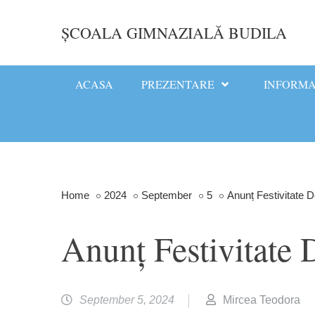
Skip
to
ȘCOALA GIMNAZIALĂ BUDILA
content
ACASA
PREZENTARE
INFORM
Home
2024
September
5
Anunț Festivitate 
Anunț Festivitate
September 5, 2024
Mircea Teodora