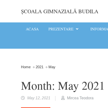
Skip
to
ȘCOALA GIMNAZIALĂ BUDILA
content
ACASA
PREZENTARE
INFORM
Home
2021
May
Month:
May 2021
May 12, 2021
Mircea Teodora