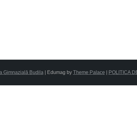
a Gimnazială Budila
|
Edumag by
Theme Palace
|
POLITICA D